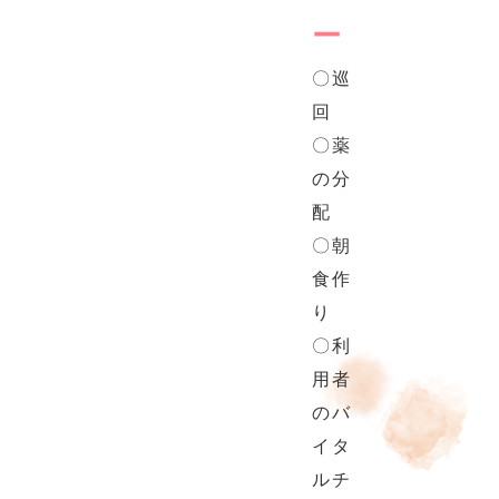
ー
〇巡
回
〇薬
の分
配
〇朝
食作
り
〇利
用者
のバ
イタ
ルチ