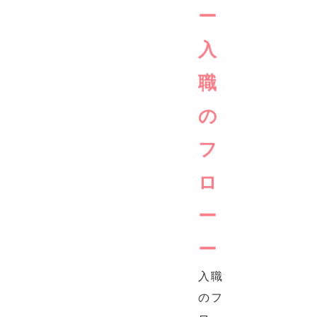
ー
入
職
の
フ
ロ
ー
ー
入職
のフ