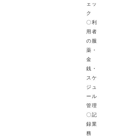
ェッ
ク
〇利
用者
の服
薬・
金
銭・
スケ
ジュ
ール
管理
〇記
録業
務