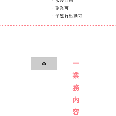
・服装自由
・副業可
・子連れ出勤可
ー
業
務
内
容