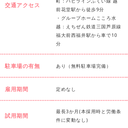
町：ハピラインふくい線 越
交通アクセス
前花堂駅から徒歩9分
・グループホームこころ水
越：えちぜん鉄道三国芦原線
福大前西福井駅から車で10
分
駐車場の有無
あり（無料駐車場完備）
雇用期間
定めなし
最長3か月(本採用時と労働条
試用期間
件に変動なし)