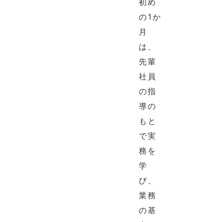
初め
の1か
月
は、
先輩
社員
の指
導の
もと
で実
務を
学
び、
業務
の基