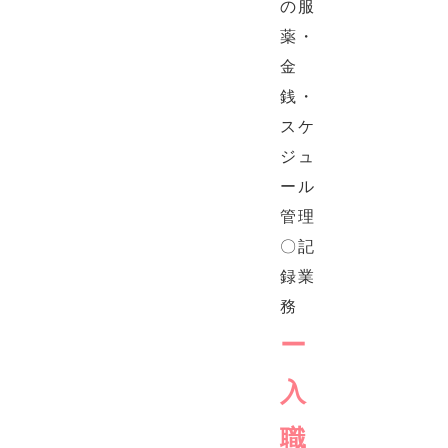
の服
薬・
金
銭・
スケ
ジュ
ール
管理
〇記
録業
務
ー
入
職