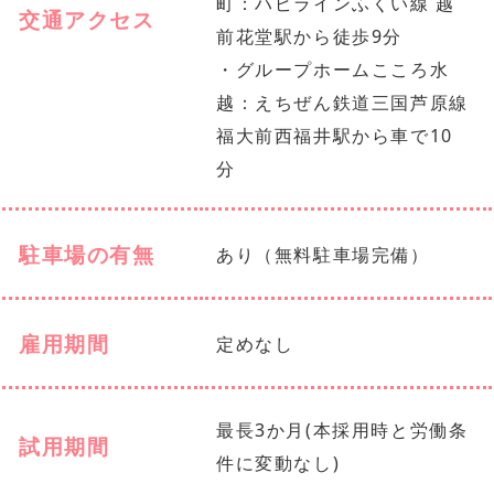
町：ハピラインふくい線 越
交通アクセス
前花堂駅から徒歩9分
・グループホームこころ水
越：えちぜん鉄道三国芦原線
福大前西福井駅から車で10
分
駐車場の有無
あり（無料駐車場完備）
雇用期間
定めなし
最長3か月(本採用時と労働条
試用期間
件に変動なし)