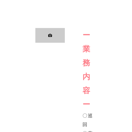
ー
業
務
内
容
ー
〇巡
回